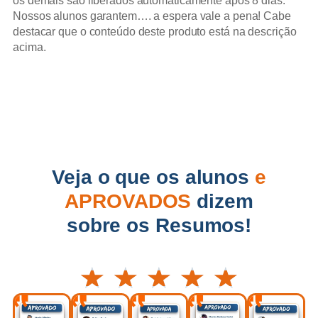
os demais são liberados automaticamente após 8 dias.
Nossos alunos garantem…. a espera vale a pena! Cabe
destacar que o conteúdo deste produto está na descrição
acima.
Veja o que os alunos
e
APROVADOS
dizem
sobre os Resumos!
★
★
★
★
★