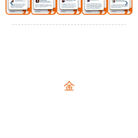
Economize Tempo E Estude Melhor
Otimize seu tempo estudando os assuntos mais
relevantes com base no histórico de cobrança
das principais bancas.