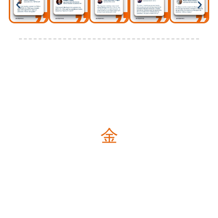
Economize Tempo E Estude Melhor
Otimize seu tempo estudando os assuntos mais
relevantes com base no histórico de cobrança
das principais bancas.