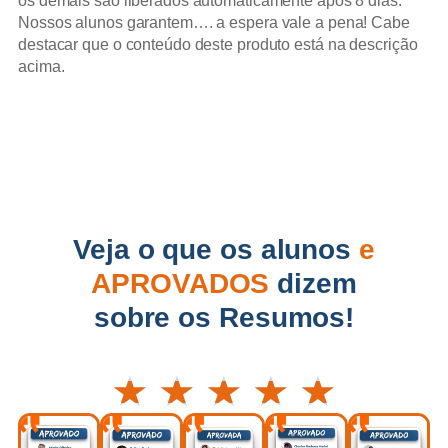
os demais são liberados automaticamente após 8 dias.
Nossos alunos garantem…. a espera vale a pena! Cabe
destacar que o conteúdo deste produto está na descrição
acima.
Veja o que os alunos
e
APROVADOS
dizem
sobre os Resumos!
★
★
★
★
★